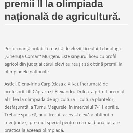
premii II la olimpiada
națională de agricultură.
Performanță notabilă reușită de elevii Liceului Tehnologic
„Ghenuță Coman” Murgeni. Este singurul liceu cu profil
agricol din județ ai cărui elevi au reușit să obțină premii la
olimpiadele naționale.
Astfel, Elena-Irina Carp (clasa a XII-a), îndrumată de
profesorii Lili Căpraru și Alexandru Drilea, a primit premiul
al II-lea la olimpiada de agricultură – cultura plantelor,
desfășurată la Turnu Măgurele, în intervalul 7-11 aprilie.
Trebuie spus că, anul trecut, aceeași elevă a obținut o
mențiune și premiul special pentru cea mai bună lucrare
practică la aceeași olimpiadă.