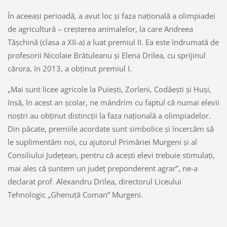
În aceeași perioadă, a avut loc și faza națională a olimpiadei
de agricultură – creșterea animalelor, la care Andreea
Tășchină (clasa a XII-a) a luat premiul II. Ea este îndrumată de
profesorii Nicolaie Brătuleanu și Elena Drilea, cu sprijinul
cărora, în 2013, a obținut premiul I.
„Mai sunt licee agricole la Puiești, Zorleni, Codăești și Huși,
însă, în acest an școlar, ne mândrim cu faptul că numai elevii
noștri au obținut distincții la faza națională a olimpiadelor.
Din păcate, premiile acordate sunt simbolice și încercăm să
le suplimentăm noi, cu ajutorul Primăriei Murgeni și al
Consiliului Județean, pentru că acești elevi trebuie stimulați,
mai ales că suntem un județ preponderent agrar”, ne-a
declarat prof. Alexandru Drilea, directorul Liceului
Tehnologic „Ghenuță Coman” Murgeni.